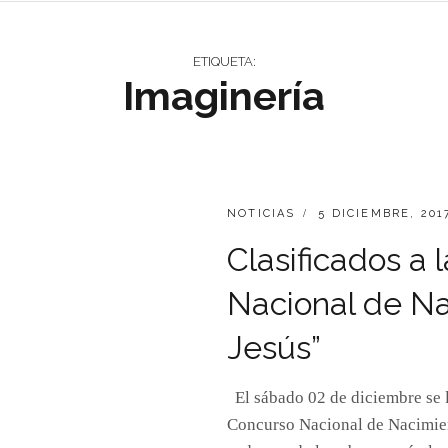
ETIQUETA:
Imaginería
CATEGORIES:
PUBLICADO
NOTICIAS
5 DICIEMBRE, 201
EL
Clasificados a l
Nacional de Na
Jesús”
El sábado 02 de diciembre se ll
Concurso Nacional de Nacimien