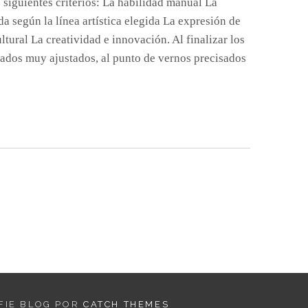
 siguientes criterios: La habilidad manual La
da según la línea artística elegida La expresión de
ltural La creatividad e innovación. Al finalizar los
ados muy ajustados, al punto de vernos precisados
ADOS
O
TOS
FIE BLOG POR
CATCH THEMES