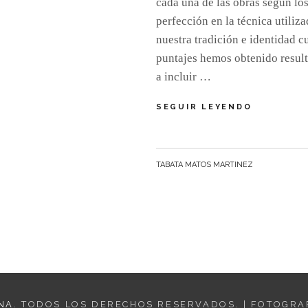
cada una de las obras según los
perfección en la técnica utiliza
nuestra tradición e identidad cu
puntajes hemos obtenido result
a incluir …
CLASIFIC
SEGUIR LEYENDO
A
LA
FINAL
DEL
BY
TABATA MATOS MARTINEZ
XIII
CONCURS
NACIONAL
DE
NACIMIEN
“NAVIDAD
ES
JESÚS”
NA
. TODOS LOS DERECHOS RESERVADOS. | FOTOGRA