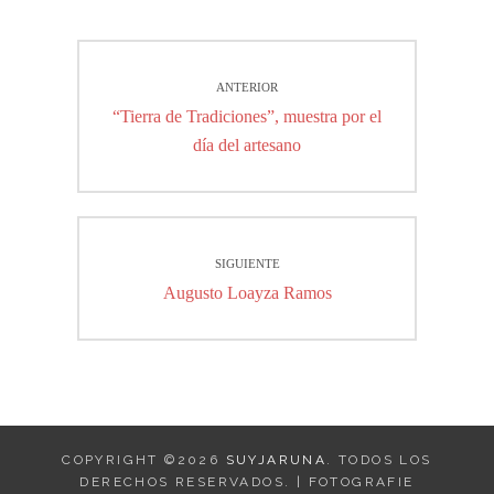
Navegación
ANTERIOR
de
Entrada
“Tierra de Tradiciones”, muestra por el
entradas
anterior:
día del artesano
SIGUIENTE
Entrada
Augusto Loayza Ramos
siguiente:
COPYRIGHT ©2026
SUYJARUNA
. TODOS LOS
DERECHOS RESERVADOS. | FOTOGRAFIE